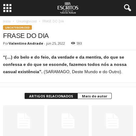
Início
Uncategorized
FRASE DO DIA
UNCATEGORIZED
FRASE DO DIA
Por
Valentino Andrade
-
jun 25, 2022
593
“(…) do belo e do feio, da verdade e da mentira, do que se
confessa e do que se esconde, fazemos todos nós a nossa
casual existência”.
(SARAMAGO, Deste Mundo e do Outro).
ARTIGOS RELACIONADOS
Mais do autor