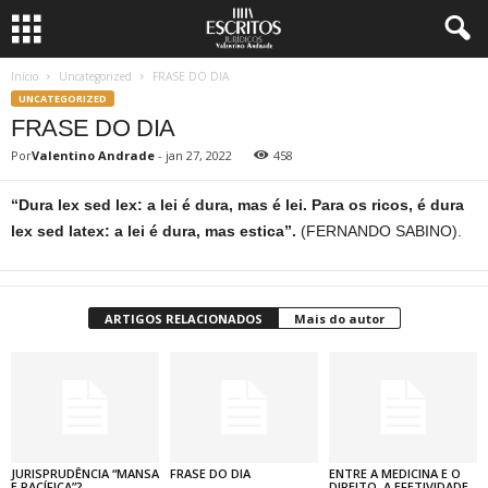
Início
Uncategorized
FRASE DO DIA
UNCATEGORIZED
FRASE DO DIA
Por
Valentino Andrade
-
jan 27, 2022
458
“Dura lex sed lex: a lei é dura, mas é lei. Para os ricos, é dura
lex sed latex: a lei é dura, mas estica”.
(FERNANDO SABINO).
ARTIGOS RELACIONADOS
Mais do autor
JURISPRUDÊNCIA “MANSA
FRASE DO DIA
ENTRE A MEDICINA E O
E PACÍFICA”?
DIREITO, A EFETIVIDADE