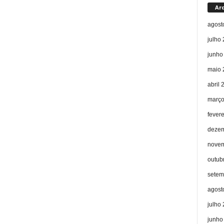
Ar
agost
julho
junho
maio 
abril 
março
fever
dezem
novem
outub
setem
agost
julho
junho