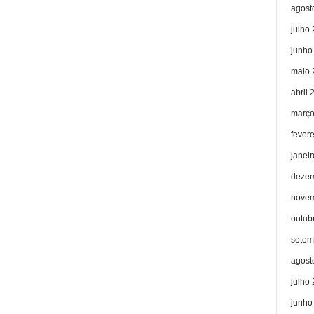
agost
julho
junho
maio 
abril 
março
fever
janei
dezem
novem
outub
setem
agost
julho
junho