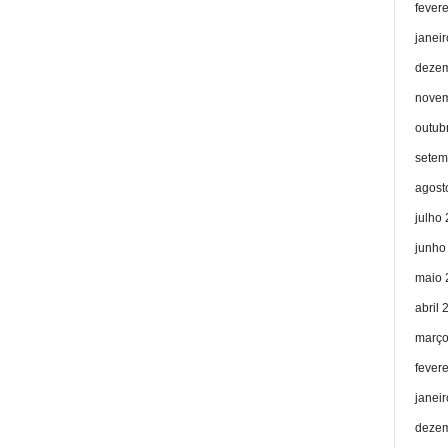
fever
janei
dezem
novem
outub
setem
agost
julho
junho
maio 
abril 
março
fever
janei
dezem