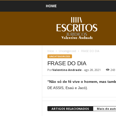
HOME
B
l
o
g
Início
Uncategorized
FRASE DO DIA
UNCATEGORIZED
FRASE DO DIA
Por
Valentino Andrade
-
ago 28, 2021
243
“Não só de fé vive o homem, mas tamb
DE ASSIS, Esaú e Jacó).
ARTIGOS RELACIONADOS
Mais do aut