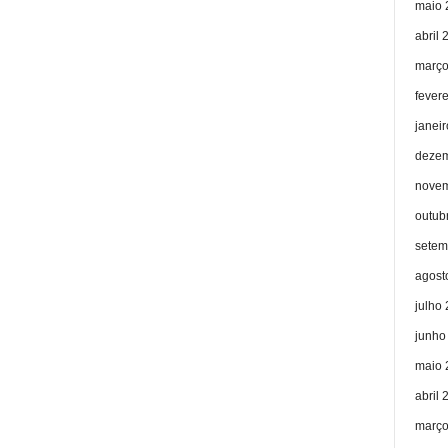
maio 
abril 
março
fever
janei
dezem
novem
outub
setem
agost
julho
junho
maio 
abril 
março