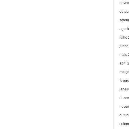
novem
outub
setem
agost
julho
junho
maio 
abril 
março
fever
janei
dezem
novem
outub
setem