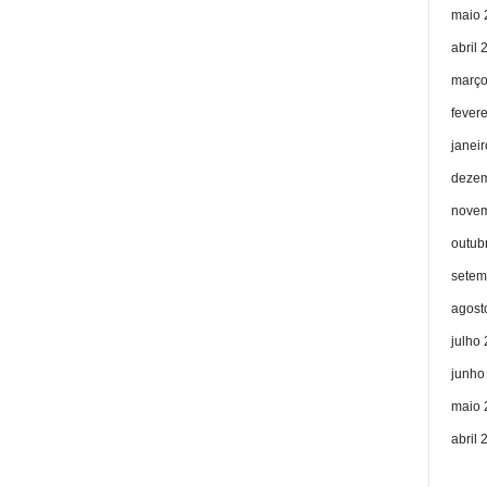
maio 
abril 
março
fever
janei
dezem
novem
outub
setem
agost
julho
junho
maio 
abril 