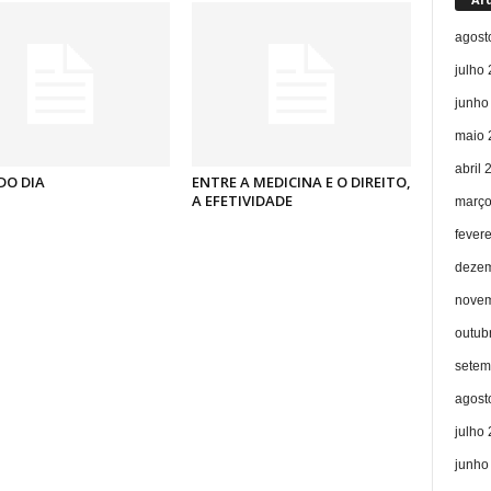
agost
julho
junho
maio 
abril 
DO DIA
ENTRE A MEDICINA E O DIREITO,
A EFETIVIDADE
março
fever
dezem
novem
outub
setem
agost
julho
junho