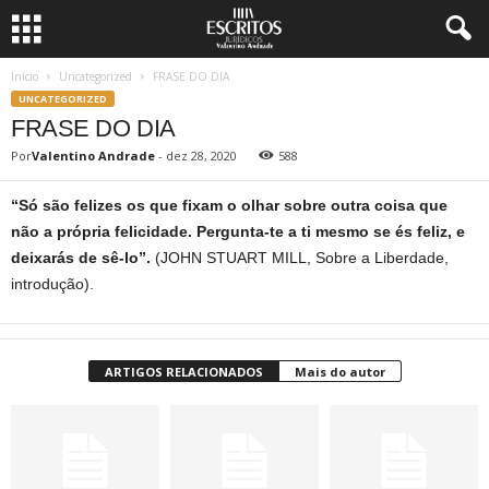
Início
Uncategorized
FRASE DO DIA
UNCATEGORIZED
FRASE DO DIA
Por
Valentino Andrade
-
dez 28, 2020
588
“Só são felizes os que fixam o olhar sobre outra coisa que
não a própria felicidade. Pergunta-te a ti mesmo se és feliz, e
deixarás de sê-lo”.
(JOHN STUART MILL, Sobre a Liberdade,
introdução).
ARTIGOS RELACIONADOS
Mais do autor