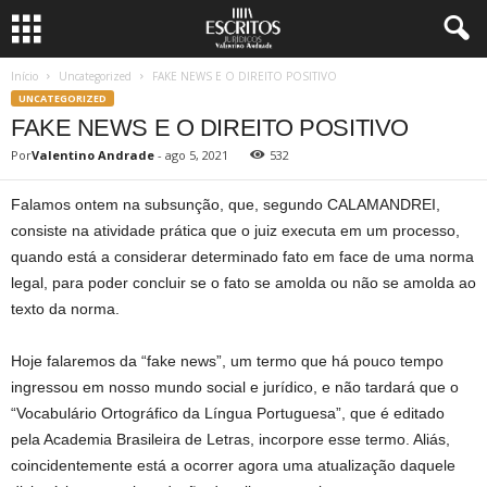
Início
Uncategorized
FAKE NEWS E O DIREITO POSITIVO
UNCATEGORIZED
FAKE NEWS E O DIREITO POSITIVO
Por
Valentino Andrade
-
ago 5, 2021
532
Falamos ontem na subsunção, que, segundo CALAMANDREI,
consiste na atividade prática que o juiz executa em um processo,
quando está a considerar determinado fato em face de uma norma
legal, para poder concluir se o fato se amolda ou não se amolda ao
texto da norma.
Hoje falaremos da “fake news”, um termo que há pouco tempo
ingressou em nosso mundo social e jurídico, e não tardará que o
“Vocabulário Ortográfico da Língua Portuguesa”, que é editado
pela Academia Brasileira de Letras, incorpore esse termo. Aliás,
coincidentemente está a ocorrer agora uma atualização daquele