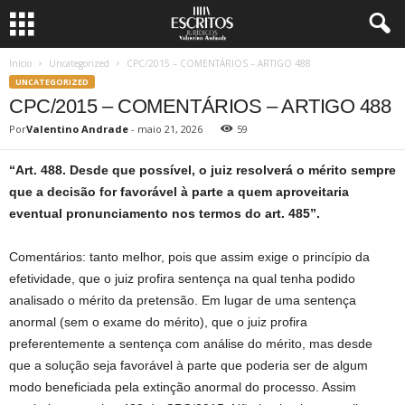
Início
Uncategorized
CPC/2015 – COMENTÁRIOS – ARTIGO 488
UNCATEGORIZED
CPC/2015 – COMENTÁRIOS – ARTIGO 488
Por
Valentino Andrade
-
maio 21, 2026
59
“Art. 488. Desde que possível, o juiz resolverá o mérito sempre
que a decisão for favorável à parte a quem aproveitaria
eventual pronunciamento nos termos do art. 485”.
Comentários: tanto melhor, pois que assim exige o princípio da
efetividade, que o juiz profira sentença na qual tenha podido
analisado o mérito da pretensão. Em lugar de uma sentença
anormal (sem o exame do mérito), que o juiz profira
preferentemente a sentença com análise do mérito, mas desde
que a solução seja favorável à parte que poderia ser de algum
modo beneficiada pela extinção anormal do processo. Assim