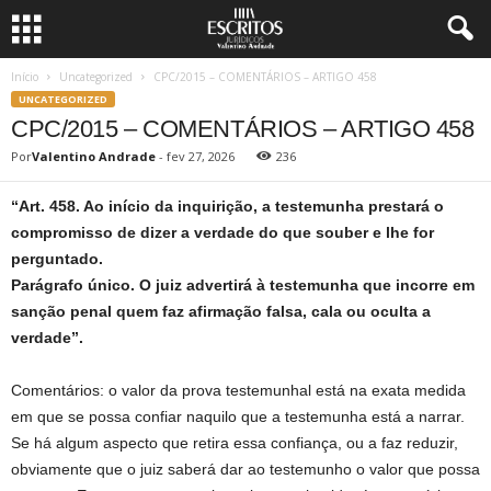
Início
Uncategorized
CPC/2015 – COMENTÁRIOS – ARTIGO 458
UNCATEGORIZED
CPC/2015 – COMENTÁRIOS – ARTIGO 458
Por
Valentino Andrade
-
fev 27, 2026
236
“Art. 458. Ao início da inquirição, a testemunha prestará o
compromisso de dizer a verdade do que souber e lhe for
perguntado.
Parágrafo único. O juiz advertirá à testemunha que incorre em
sanção penal quem faz afirmação falsa, cala ou oculta a
verdade”.
Comentários: o valor da prova testemunhal está na exata medida
em que se possa confiar naquilo que a testemunha está a narrar.
Se há algum aspecto que retira essa confiança, ou a faz reduzir,
obviamente que o juiz saberá dar ao testemunho o valor que possa