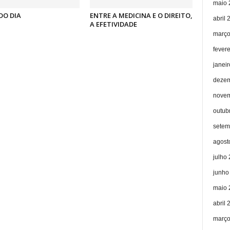
maio 
DO DIA
ENTRE A MEDICINA E O DIREITO,
abril 
A EFETIVIDADE
março
fever
janei
dezem
novem
outub
setem
agost
julho
junho
maio 
abril 
março