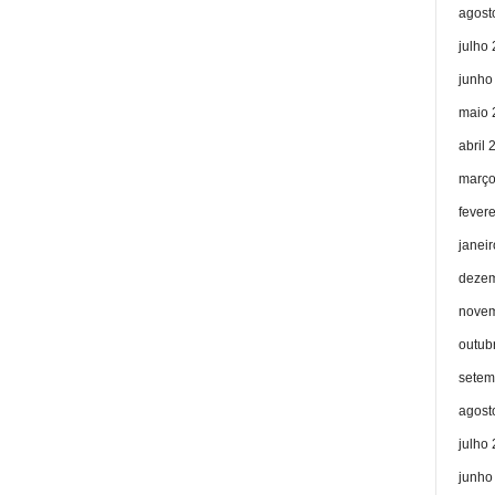
agost
julho
junho
maio 
abril 
março
fever
janei
dezem
novem
outub
setem
agost
julho
junho