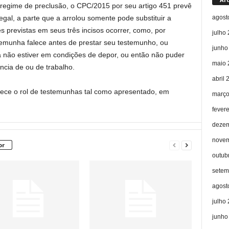
regime de preclusão, o CPC/2015 por seu artigo 451 prevê
agost
gal, a parte que a arrolou somente pode substituir a
 previstas em seus três incisos ocorrer, como, por
julho
emunha falece antes de prestar seu testemunho, ou
junho
 não estiver em condições de depor, ou então não puder
maio 
ncia de ou de trabalho.
abril 
lece o rol de testemunhas tal como apresentado, em
março
fever
dezem
novem
or
outub
setem
agost
julho
junho