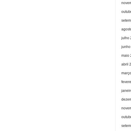
novem
outub
setem
agost
julho
junho
maio 
abril 
março
fever
janei
dezem
novem
outub
setem