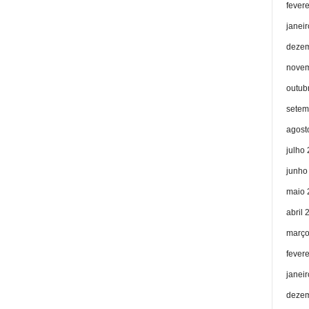
fever
janei
dezem
novem
outub
setem
agost
julho
junho
maio 
abril 
março
fever
janei
dezem