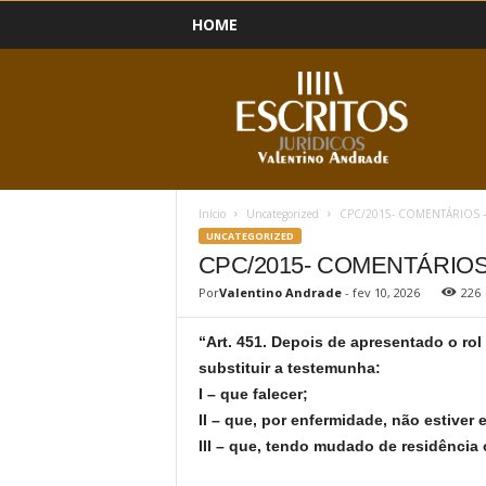
HOME
B
l
o
g
Início
Uncategorized
CPC/2015- COMENTÁRIOS –
UNCATEGORIZED
CPC/2015- COMENTÁRIOS
Por
Valentino Andrade
-
fev 10, 2026
226
“Art. 451. Depois de apresentado o rol 
substituir a testemunha:
I – que falecer;
II – que, por enfermidade, não estiver
III – que, tendo mudado de residência 