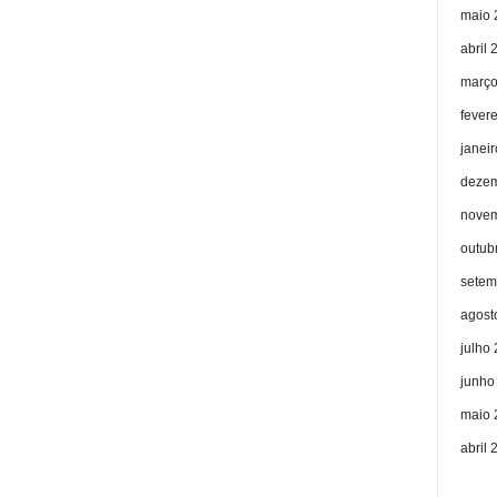
maio 
abril 
março
fever
janei
dezem
novem
outub
setem
agost
julho
junho
maio 
abril 