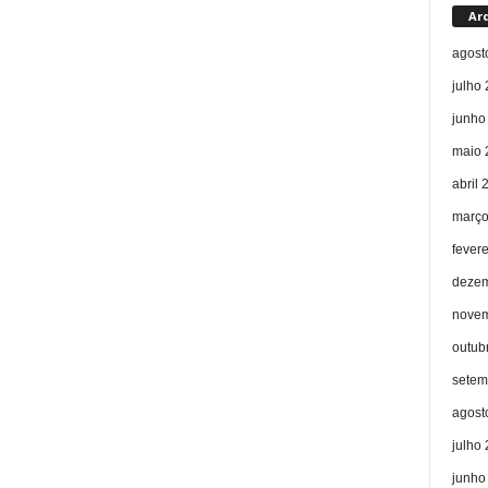
Ar
agost
julho
junho
maio 
abril 
março
fever
dezem
novem
outub
setem
agost
julho
junho