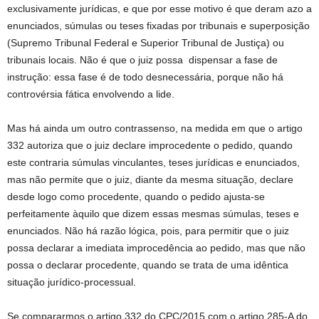
exclusivamente jurídicas, e que por esse motivo é que deram azo a
enunciados, súmulas ou teses fixadas por tribunais e superposição
(Supremo Tribunal Federal e Superior Tribunal de Justiça) ou
tribunais locais. Não é que o juiz possa dispensar a fase de
instrução: essa fase é de todo desnecessária, porque não há
controvérsia fática envolvendo a lide.
Mas há ainda um outro contrassenso, na medida em que o artigo
332 autoriza que o juiz declare improcedente o pedido, quando
este contraria súmulas vinculantes, teses jurídicas e enunciados,
mas não permite que o juiz, diante da mesma situação, declare
desde logo como procedente, quando o pedido ajusta-se
perfeitamente àquilo que dizem essas mesmas súmulas, teses e
enunciados. Não há razão lógica, pois, para permitir que o juiz
possa declarar a imediata improcedência ao pedido, mas que não
possa o declarar procedente, quando se trata de uma idêntica
situação jurídico-processual.
Se compararmos o artigo 332 do CPC/2015 com o artigo 285-A do