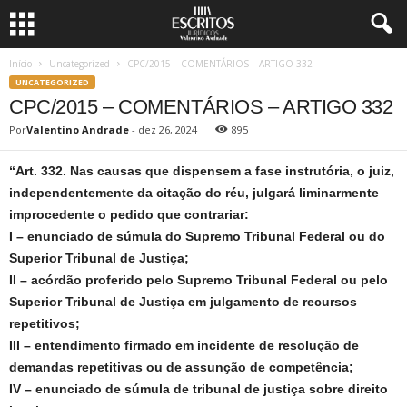
Início
Uncategorized
CPC/2015 – COMENTÁRIOS – ARTIGO 332
UNCATEGORIZED
CPC/2015 – COMENTÁRIOS – ARTIGO 332
Por
Valentino Andrade
-
dez 26, 2024
895
“Art. 332. Nas causas que dispensem a fase instrutória, o juiz,
independentemente da citação do réu, julgará liminarmente
improcedente o pedido que contrariar:
I – enunciado de súmula do Supremo Tribunal Federal ou do
Superior Tribunal de Justiça;
II – acórdão proferido pelo Supremo Tribunal Federal ou pelo
Superior Tribunal de Justiça em julgamento de recursos
repetitivos;
III – entendimento firmado em incidente de resolução de
demandas repetitivas ou de assunção de competência;
IV – enunciado de súmula de tribunal de justiça sobre direito