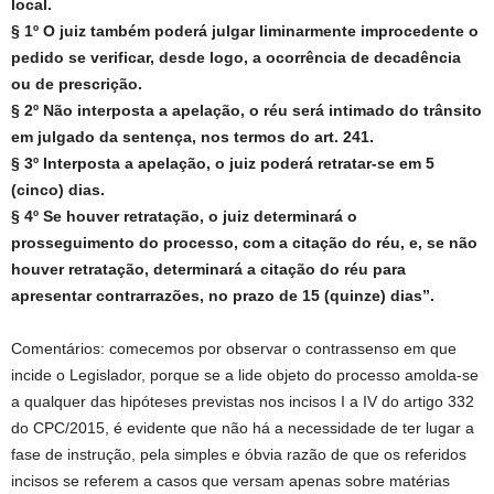
local.
§ 1º O juiz também poderá julgar liminarmente improcedente o
pedido se verificar, desde logo, a ocorrência de decadência
ou de prescrição.
§ 2º Não interposta a apelação, o réu será intimado do trânsito
em julgado da sentença, nos termos do art. 241.
§ 3º Interposta a apelação, o juiz poderá retratar-se em 5
(cinco) dias.
§ 4º Se houver retratação, o juiz determinará o
prosseguimento do processo, com a citação do réu, e, se não
houver retratação, determinará a citação do réu para
apresentar contrarrazões, no prazo de 15 (quinze) dias”.
Comentários: comecemos por observar o contrassenso em que
incide o Legislador, porque se a lide objeto do processo amolda-se
a qualquer das hipóteses previstas nos incisos I a IV do artigo 332
do CPC/2015, é evidente que não há a necessidade de ter lugar a
fase de instrução, pela simples e óbvia razão de que os referidos
incisos se referem a casos que versam apenas sobre matérias