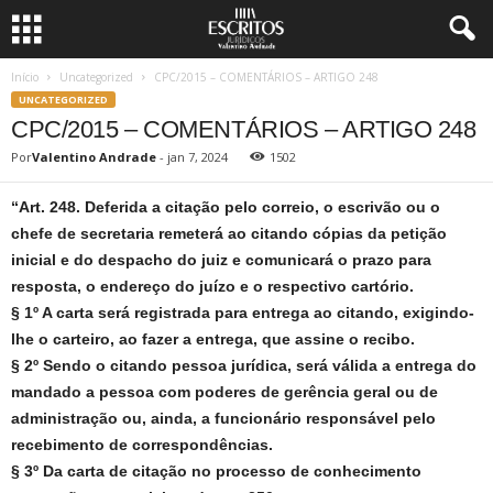
Início
Uncategorized
CPC/2015 – COMENTÁRIOS – ARTIGO 248
UNCATEGORIZED
CPC/2015 – COMENTÁRIOS – ARTIGO 248
Por
Valentino Andrade
-
jan 7, 2024
1502
“Art. 248. Deferida a citação pelo correio, o escrivão ou o
chefe de secretaria remeterá ao citando cópias da petição
inicial e do despacho do juiz e comunicará o prazo para
resposta, o endereço do juízo e o respectivo cartório.
§ 1º A carta será registrada para entrega ao citando, exigindo-
lhe o carteiro, ao fazer a entrega, que assine o recibo.
§ 2º Sendo o citando pessoa jurídica, será válida a entrega do
mandado a pessoa com poderes de gerência geral ou de
administração ou, ainda, a funcionário responsável pelo
recebimento de correspondências.
§ 3º Da carta de citação no processo de conhecimento