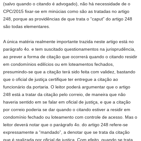
(salvo quando o citando é advogado), não há necessidade de o
CPC/2015 fixar-se em minúcias como são as tratadas no artigo
248, porque as providências de que trata o “caput” do artigo 248
são todas elementares.
A única matéria realmente importante trazida neste artigo está no
parágrafo 4o. e tem suscitado questionamentos na jurisprudência,
ao prever a forma de citação que ocorrerá quando o citando residir
em condomínios edilícios ou em loteamentos fechados,
presumindo-se que a citação terá sido feita com validez, bastando
que o oficial de justiça certifique ter entregue a citação ao
funcionário da portaria. O leitor poderá argumentar que o artigo
248 está a tratar da citação pelo correio, de maneira que não
haveria sentido em se falar em oficial de justiça, e que a citação
por correio poderia se dar quando o citando estiver a residir em
condomínio fechado ou loteamento com controle de acesso. Mas o
leitor deverá notar que o parágrafo 4o. do artigo 248 refere-se
expressamente a “mandado”, a denotar que se trata da citação
que é realizada por oficial de justiça. Com efeito, quando se trata