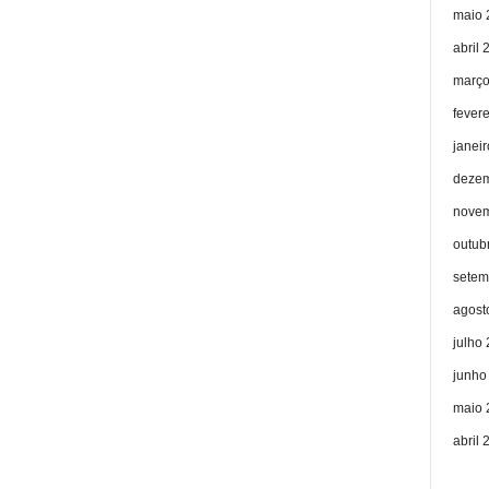
maio 
abril 
março
fever
janei
dezem
novem
outub
setem
agost
julho
junho
maio 
abril 