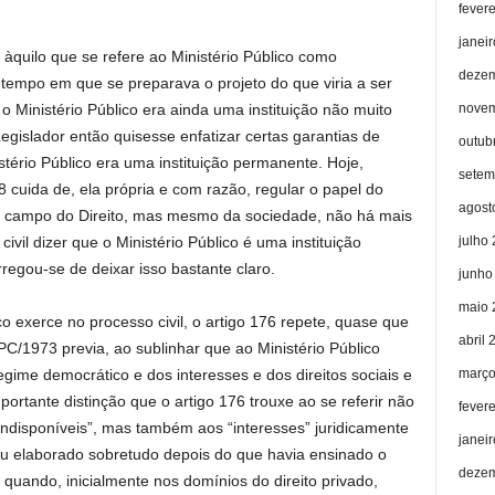
fever
janei
 àquilo que se refere ao Ministério Público como
dezem
 tempo em que se preparava o projeto do que viria a ser
novem
o Ministério Público era ainda uma instituição não muito
Legislador então quisesse enfatizar certas garantias de
outub
istério Público era uma instituição permanente. Hoje,
setem
 cuida de, ela própria e com razão, regular o papel do
agost
o campo do Direito, mas mesmo da sociedade, não há mais
julho
vil dizer que o Ministério Público é uma instituição
egou-se de deixar isso bastante claro.
junho
maio 
o exerce no processo civil, o artigo 176 repete, quase que
abril 
CPC/1973 previa, ao sublinhar que ao Ministério Público
março
gime democrático e dos interesses e dos direitos sociais e
portante distinção que o artigo 176 trouxe ao se referir não
fever
s indisponíveis”, mas também aos “interesses” juridicamente
janei
dou elaborado sobretudo depois do que havia ensinado o
dezem
ando, inicialmente nos domínios do direito privado,