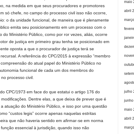
maio 
 uno, na medida em que seus procuradores e promotores
abril 
m só chefe, no campo do processo civil isso não ocorre,
março
io: o da unidade funcional, de maneira que é plenamente
úblico emita seu posicionamento em um processo com o
fever
do Ministério Público, como por ror vezes, aliás, ocorre
janei
tor de justiça em primeiro grau tenha se posicionado em
dezem
nte oposta a que o procurador de justiça terá se
novem
 recursal. A referência do CPC/2015 à expressão “membro
ta compreensão do atual papel do Ministério Público no
outub
 autonomia funcional de cada um dos membros do
setem
no processo civil.
agost
julho
 do CPC/1973 em face do que estatui o artigo 176 do
odificações. Dentre elas, a que deixa de prever que é
junho
o a atuação do Ministério Público, e isso por uma questão
maio 
omo “custos legis” ocorre apenas naquelas estritas
abril 
neira que não haveria sentido em afirmar-se em norma
março
 função essencial à jurisdição, quando isso não