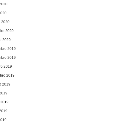
2020
2020
 2020
eiro 2020
ro 2020
bro 2019
bro 2019
ro 2019
bro 2019
o 2019
 2019
 2019
2019
2019