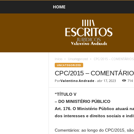
HOME
B
l
o
g
Início
Uncategorized
CPC/2015 – COMENTÁRIOS 
UNCATEGORIZED
CPC/2015 – COMENTÁRIO
Por
Valentino Andrade
-
abr 17, 2023
714
“TÍTULO V
– DO MINISTÉRIO PÚBLICO
Art. 176. O Ministério Público atuará 
dos interesses e direitos sociais e ind
Comentários: ao longo do CPC/2015, são 