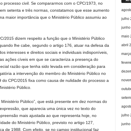
 no processo civil. Se compararmos com o CPC/1973, no
agost
o em setenta e três normas, constatamos que esse aumento
a maior importância que o Ministério Público assumiu ao
julho
junho
maio 
/2015 dizem respeito a função que o Ministério Público
abril 
), quando lhe cabe, segundo o artigo 176, atuar na defesa da
s interesses e direitos sociais e individuais indisponíveis,
março
las ações cíveis em que se caracteriza a presença do
fever
ecial razão que tenha sido levada em consideração para
dezem
atória a intervenção do membro do Ministério Público no
novem
79 do CPC/2015 fixa como causa de nulidade do processo a
nistério Público.
outub
setem
Ministério Público”, que está presente em dez normas do
agost
 expressão, que aparecia uma única vez no texto do
julho
preensão mais ajustada ao que representa hoje, no
idade do Ministério Público, previsto no artigo 127,
junho
ca de 1988. Com efeito, se no campo institucional faz