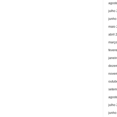
agost
julho
junho
maio 
abril 
março
fever
janei
dezem
novem
outub
setem
agost
julho
junho