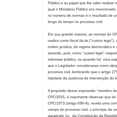
Público e ao papel que lhe cabe realizar
qual o Ministério Público era mencionad
no número de normas é o resultado de um
longo do tempo no processo civil.
Em sua grande maioria, as normas do CPC
realiza como fiscal da lei (“custos legis”
ordem jurídica, do regime democrático e do
atuando, pois, como “custos legis” naque
interesse público, ou quando há uma esp
que o Legislador considerasse como obrig
processo civil, lembrando que o artigo 2
hipótese da ausência de intervenção do Mi
A propósito dessa expressão “membro do 
CPC/2015, é importante observar que tal
CPC/1973 (artigo 690-A), revela uma com
campo do processo civil, o princípio da un
parágrafo 1o., da Constituição da Repúbli