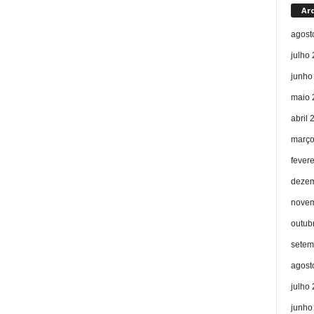
Ar
agost
julho
junho
maio 
abril 
março
fever
dezem
novem
outub
setem
agost
julho
junho