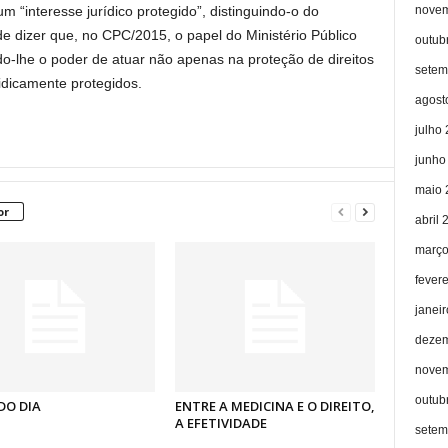
novem
m “interesse jurídico protegido”, distinguindo-o do
ode dizer que, no CPC/2015, o papel do Ministério Público
outub
do-lhe o poder de atuar não apenas na proteção de direitos
setem
idicamente protegidos.
agost
julho
junho
maio 
or
abril 
março
fever
janei
dezem
novem
outub
DO DIA
ENTRE A MEDICINA E O DIREITO,
A EFETIVIDADE
setem