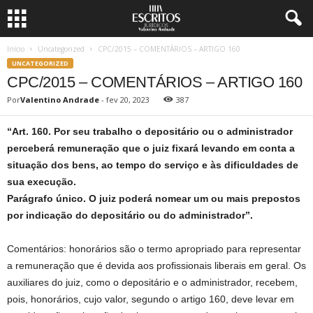
Início
Uncategorized
CPC/2015 – COMENTÁRIOS – ARTIGO 160
UNCATEGORIZED
CPC/2015 – COMENTÁRIOS – ARTIGO 160
Por
Valentino Andrade
-
fev 20, 2023
387
“Art. 160. Por seu trabalho o depositário ou o administrador
perceberá remuneração que o juiz fixará levando em conta a
situação dos bens, ao tempo do serviço e às dificuldades de
sua execução.
Parágrafo único. O juiz poderá nomear um ou mais prepostos
por indicação do depositário ou do administrador”.
Comentários: honorários são o termo apropriado para representar
a remuneração que é devida aos profissionais liberais em geral. Os
auxiliares do juiz, como o depositário e o administrador, recebem,
pois, honorários, cujo valor, segundo o artigo 160, deve levar em