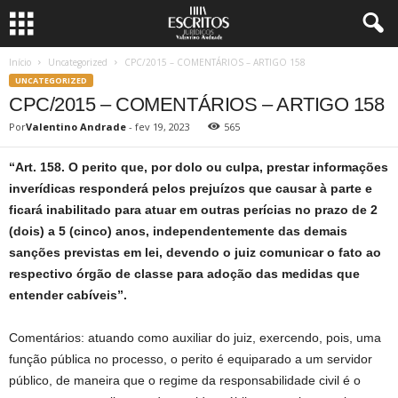
Início
Uncategorized
CPC/2015 – COMENTÁRIOS – ARTIGO 158
UNCATEGORIZED
CPC/2015 – COMENTÁRIOS – ARTIGO 158
Por
Valentino Andrade
-
fev 19, 2023
565
“Art. 158. O perito que, por dolo ou culpa, prestar informações
inverídicas responderá pelos prejuízos que causar à parte e
ficará inabilitado para atuar em outras perícias no prazo de 2
(dois) a 5 (cinco) anos, independentemente das demais
sanções previstas em lei, devendo o juiz comunicar o fato ao
respectivo órgão de classe para adoção das medidas que
entender cabíveis”.
Comentários: atuando como auxiliar do juiz, exercendo, pois, uma
função pública no processo, o perito é equiparado a um servidor
público, de maneira que o regime da responsabilidade civil é o