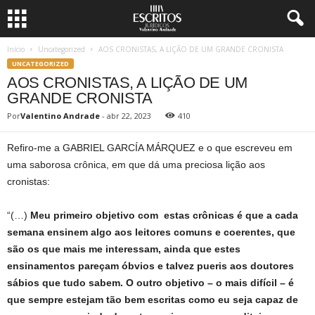
Início
Uncategorized
AOS CRONISTAS, A LIÇÃO DE UM GRANDE CRONISTA
UNCATEGORIZED
AOS CRONISTAS, A LIÇÃO DE UM
GRANDE CRONISTA
Por
Valentino Andrade
-
abr 22, 2023
410
Refiro-me a GABRIEL GARCÍA MÁRQUEZ e o que escreveu em
uma saborosa crônica, em que dá uma preciosa lição aos
cronistas:
“(…)
Meu primeiro objetivo com estas crônicas é que a cada
semana ensinem algo aos leitores comuns e coerentes, que
são os que mais me interessam, ainda que estes
ensinamentos pareçam óbvios e talvez pueris aos doutores
sábios que tudo sabem. O outro objetivo – o mais difícil – é
que sempre estejam tão bem escritas como eu seja capaz de