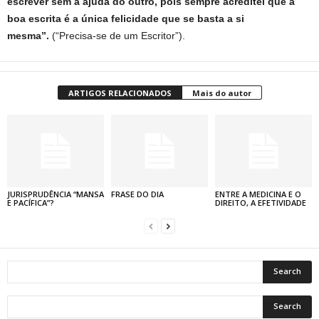
escrever sem a ajuda do outro, pois sempre acreditei que a
boa escrita é a única felicidade que se basta a si
mesma”.
(“Precisa-se de um Escritor”).
ARTIGOS RELACIONADOS
Mais do autor
JURISPRUDÊNCIA “MANSA
FRASE DO DIA
ENTRE A MEDICINA E O
E PACÍFICA”?
DIREITO, A EFETIVIDADE